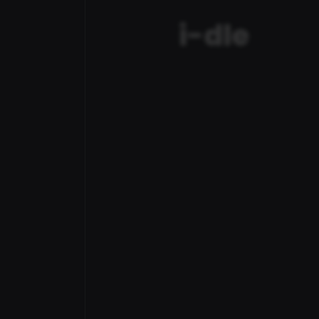
i-dle