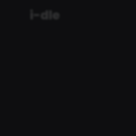
i-dle