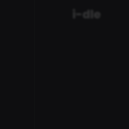
i-dle