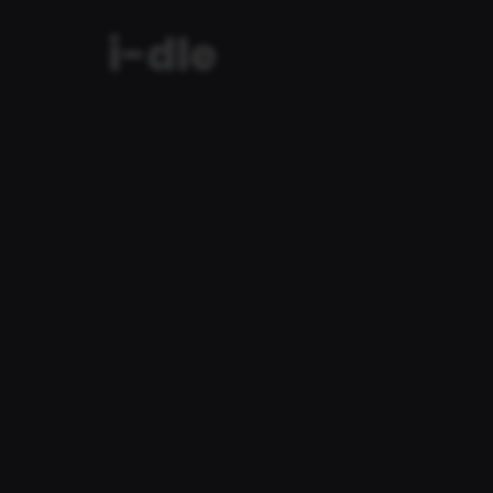
i-dle