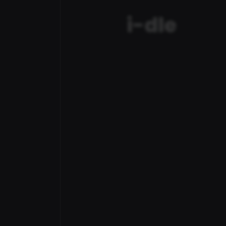
i-dle