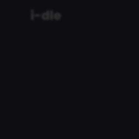
i-dle