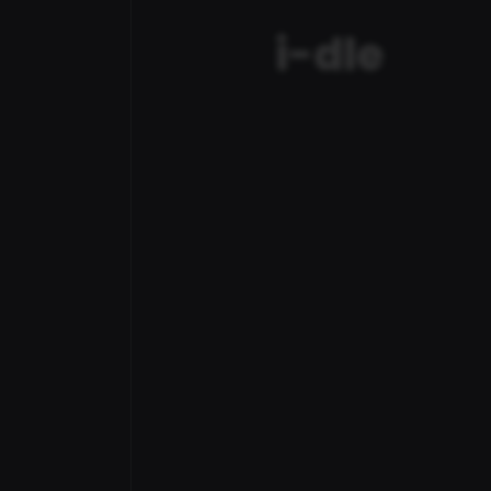
i-dle