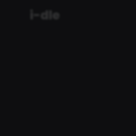
i-dle