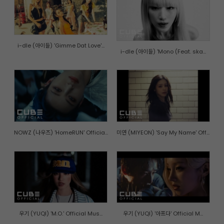
i-dle (아이들) 'Gimme Dat Love'...
i-dle (아이들) 'Mono (Feat. ska...
NOWZ (나우즈) 'HomeRUN' Officia...
미연 (MIYEON) 'Say My Name' Off...
우기 (YUQI) 'M.O.' Official Mus...
우기 (YUQI) '아프다' Official M...