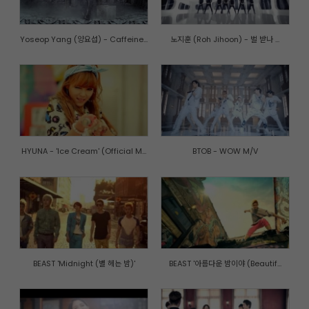
Yoseop Yang (양요섭) - Caffeine...
노지훈 (Roh Jihoon) - 벌 받나 ...
HYUNA - 'Ice Cream' (Official M...
BTOB - WOW M/V
BEAST 'Midnight (별 헤는 밤)'
BEAST '아름다운 밤이야 (Beautif...