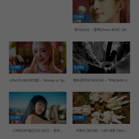
후이(HUI) - '흠뻑(Hmm BOP)' Off...
LIGHTSUM(라잇썸) - 'Honey or Sp...
펜타곤(PENTAGON) - '약속(With U...
(여자)아이들((G)I-DLE) - '퀸카 ...
비투비 (BTOB) - '나의 바람 (Win...