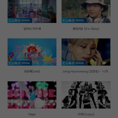
일하러 가야 돼
괜찮아요 (It's Okay)
궁금해(Like)
Jang Hyunseung (장현승) - '니가...
Pepe
미쳐(Crazy)