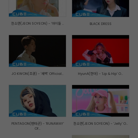
전소연(JEON SOYEON) - '아이들 ...
BLACK DRESS
JO KWON(조권) - '새벽' Official...
HyunA(현아) - 'Lip & Hip' O...
PENTAGON(펜타곤) - 'RUNAWAY'
전소연(JEON SOYEON) - 'Jelly' O...
Of...