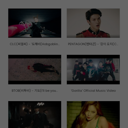
CLC(씨엘씨) - '도깨비(Hobgoblin...
PENTAGON(펜타곤) - '감이 오지(C...
BTOB(비투비) - 기도(I'll be you...
'Gorilla' Official Music Video