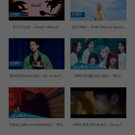
우기 (YUQI) - 'Giant' Official ...
손(SORN) - 'RUN' Official Music...
펜타곤(PENTAGON) - 'DO or NOT' ...
(여자)아이들((G)I-DLE) - '화(火...
장현승(JANG HYUNSEUNG) - '차가...
비투비 포유 (BTOB 4U) - 'Show Y...