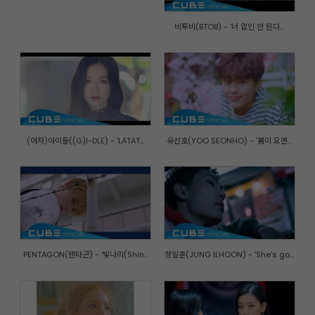
비투비(BTOB) - '너 없인 안 된다...
(여자)아이들((G)I-DLE) - 'LATAT...
유선호(YOO SEONHO) - '봄이 오면...
PENTAGON(펜타곤) - '빛나리(Shin...
정일훈(JUNG ILHOON) - 'She's go...