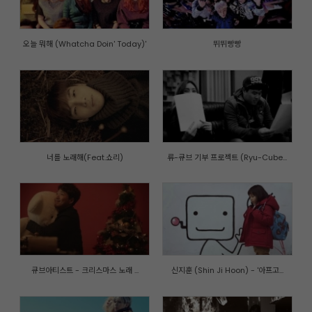
오늘 뭐해 (Whatcha Doin' Today)'
뛰뛰빵빵
너를 노래해(Feat.쇼리)
류-큐브 기부 프로젝트 (Ryu-Cube...
큐브아티스트 - 크리스마스 노래 ...
신지훈 (Shin Ji Hoon) - '아프고...