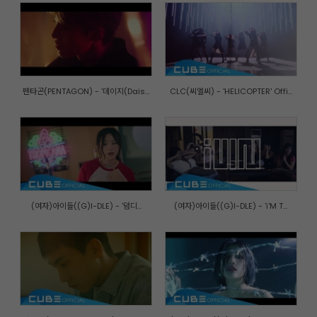
펜타곤(PENTAGON) - '데이지(Dais...
CLC(씨엘씨) - 'HELICOPTER' Offi...
(여자)아이들((G)I-DLE) - '덤디...
(여자)아이들((G)I-DLE) - 'i'M T...