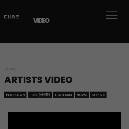
Sketchbook5, 스케치북5
Sketchbook5, 스케치북5
VIDEO
VIDEO
ARTISTS VIDEO
PENTAGON
i-dle (아이들)
LIGHTSUM
NOWZ
Archive