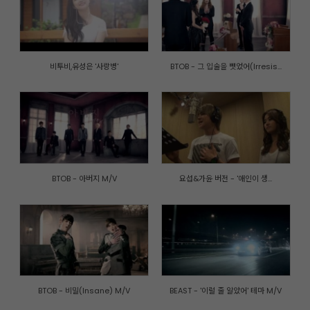
비투비,유성은 '사랑병'
BTOB - 그 입술을 뺏었어(Irresis...
BTOB - 아버지 M/V
요섭&가윤 버전 - '애인이 생...
개인정보취급방침
|
이메일주소 무단수집거부
|
내부자신고제도
© CUBE ENTERTAINMENT. All rights reserved.
BTOB - 비밀(Insane) M/V
BEAST - '이럴 줄 알았어' 테마 M/V