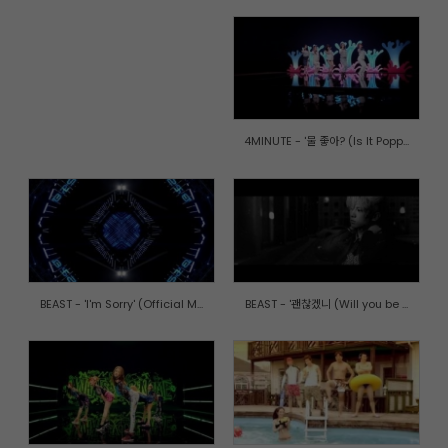
4MINUTE - '물 좋아? (Is It Popp...
BEAST - 'I'm Sorry' (Official M...
BEAST - '괜찮겠니 (Will you be ...