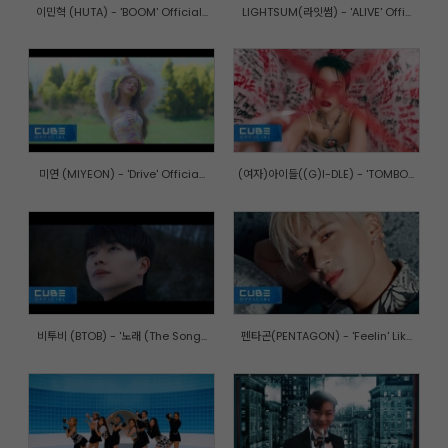
이민혁 (HUTA) - 'BOOM' Official...
LIGHTSUM(라잇썸) - 'ALIVE' Offi...
미연 (MIYEON) - 'Drive' Officia...
(여자)아이들((G)I-DLE) - 'TOMBO...
비투비 (BTOB) - '노래 (The Song...
펜타곤(PENTAGON) - 'Feelin' Lik...