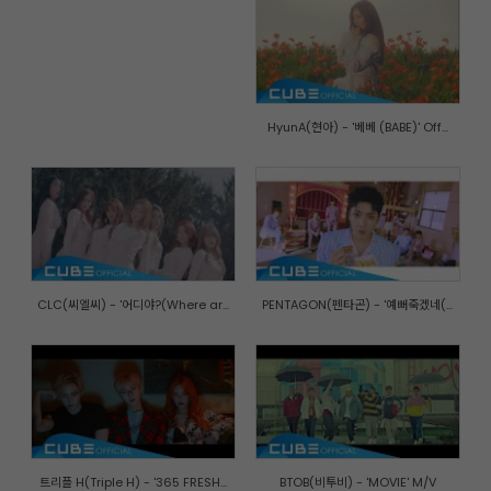
HyunA(현아) - '베베 (BABE)' Off...
CLC(씨엘씨) - '어디야?(Where ar...
PENTAGON(펜타곤) - '예뻐죽겠네(...
트리플 H(Triple H) - '365 FRESH...
BTOB(비투비) - 'MOVIE' M/V