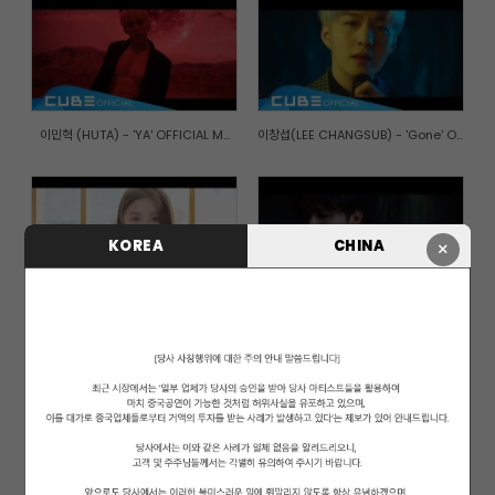
이민혁 (HUTA) - 'YA' OFFICIAL M...
이창섭(LEE CHANGSUB) - 'Gone' O...
KOREA
CHINA
×
엘키(ELKIE) - 'I dream' Officia...
비투비(BTOB) - '아름답고도 아프...
가을로 가는 기차(A train to aut...
PENTAGON(펜타곤) - '청개구리(Na...