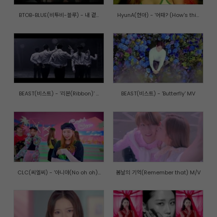
BTOB-BLUE(비투비-블루) - 내 곁...
HyunA(현아) - '어때? (How's thi...
BEAST(비스트) - '리본(Ribbon)' ...
BEAST(비스트) - 'Butterfly' MV
CLC(씨엘씨) - '아니야(No oh oh)...
봄날의 기억(Remember that) M/V