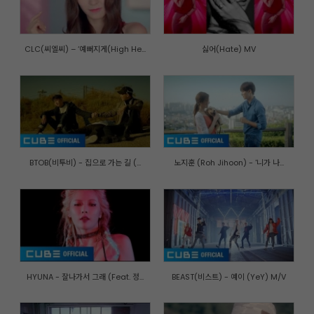
CLC(씨엘씨) – ‘예뻐지게(High He...
싫어(Hate) MV
BTOB(비투비) - 집으로 가는 길 (...
노지훈 (Roh Jihoon) - '니가 나...
HYUNA - 잘나가서 그래 (Feat. 정...
BEAST(비스트) - 예이 (YeY) M/V