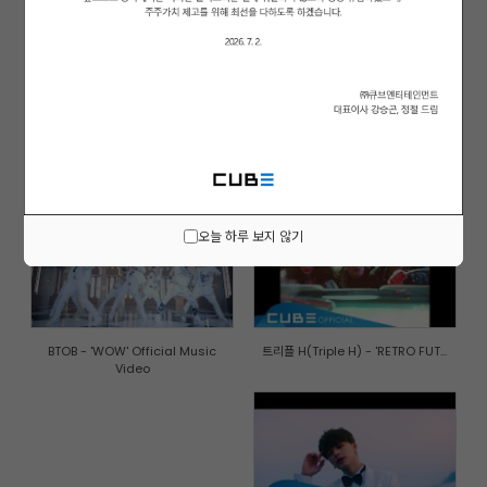
(여자)아이들((G)I-DLE) - '한(一...
비투비-블루(BTOB-BLUE) - '비가 ...
오늘 하루 보지 않기
BTOB - 'WOW' Official Music
트리플 H(Triple H) - 'RETRO FUT...
Video