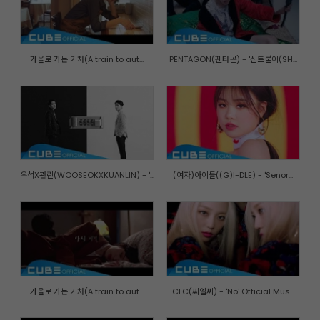
가을로 가는 기차(A train to aut...
PENTAGON(펜타곤) - '신토불이(SH...
우석X관린(WOOSEOKXKUANLIN) - '...
(여자)아이들((G)I-DLE) - 'Senor...
가을로 가는 기차(A train to aut...
CLC(씨엘씨) - 'No' Official Mus...