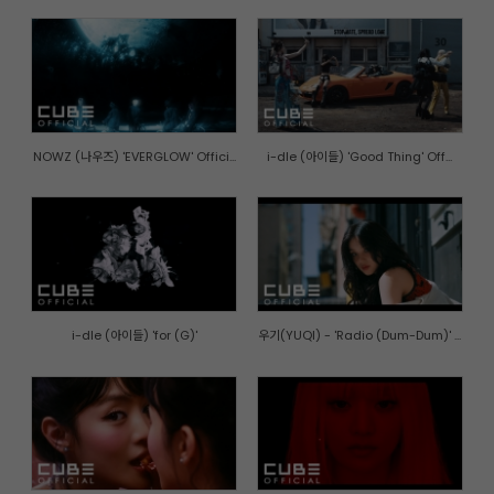
NOWZ (나우즈) 'EVERGLOW' Offici...
i-dle (아이들) 'Good Thing' Off...
i-dle (아이들) 'for (G)'
우기(YUQI) - 'Radio (Dum-Dum)' ...