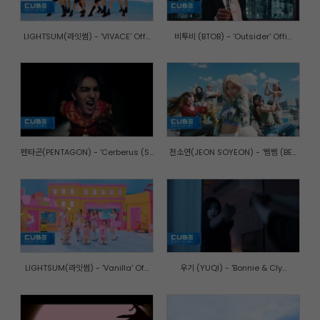
LIGHTSUM(라잇썸) - 'VIVACE' Off...
비투비 (BTOB) - 'Outsider' Offi...
펜타곤(PENTAGON) - 'Cerberus (S...
전소연(JEON SOYEON) - '삠삠 (BE...
LIGHTSUM(라잇썸) - 'Vanilla' Of...
우기 (YUQI) - 'Bonnie & Cly...