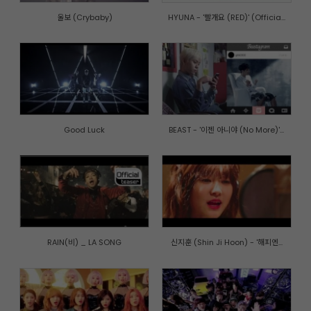
울보 (Crybaby)
HYUNA - '빨개요 (RED)' (Officia...
Good Luck
BEAST - '이젠 아니야 (No More)'...
RAIN(비) _ LA SONG
신지훈 (Shin Ji Hoon) - '해피엔...