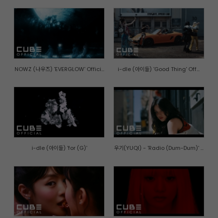
NOWZ (나우즈) 'EVERGLOW' Offici...
i-dle (아이들) 'Good Thing' Off...
i-dle (아이들) 'for (G)'
우기(YUQI) - 'Radio (Dum-Dum)' ...