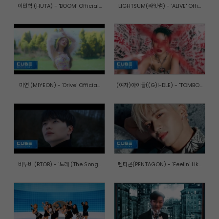
이민혁 (HUTA) - 'BOOM' Official...
LIGHTSUM(라잇썸) - 'ALIVE' Offi...
미연 (MIYEON) - 'Drive' Officia...
(여자)아이들((G)I-DLE) - 'TOMBO...
비투비 (BTOB) - '노래 (The Song...
펜타곤(PENTAGON) - 'Feelin' Lik...