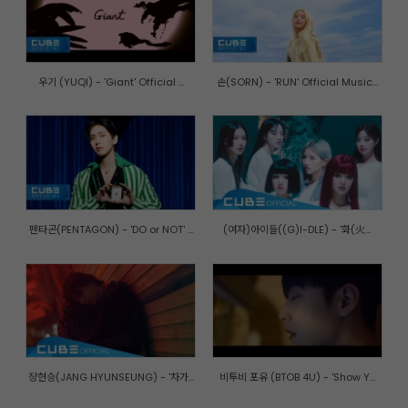
우기 (YUQI) - 'Giant' Official ...
손(SORN) - 'RUN' Official Music...
펜타곤(PENTAGON) - 'DO or NOT' ...
(여자)아이들((G)I-DLE) - '화(火...
장현승(JANG HYUNSEUNG) - '차가...
비투비 포유 (BTOB 4U) - 'Show Y...