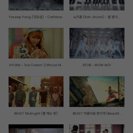
Yoseop Yang (양요섭) - Caffeine...
노지훈 (Roh Jihoon) - 벌 받나 ...
HYUNA - 'Ice Cream' (Official M...
BTOB - WOW M/V
BEAST 'Midnight (별 헤는 밤)'
BEAST '아름다운 밤이야 (Beautif...