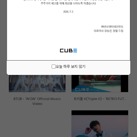
(여자)아이들((G)I-DLE) - '한(一...
비투비-블루(BTOB-BLUE) - '비가 ...
오늘 하루 보지 않기
BTOB - 'WOW' Official Music
트리플 H(Triple H) - 'RETRO FUT...
Video