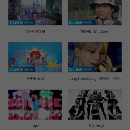
일하러 가야 돼
괜찮아요 (It's Okay)
궁금해(Like)
Jang Hyunseung (장현승) - '니가...
Pepe
미쳐(Crazy)