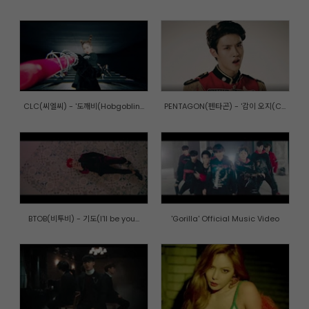
CLC(씨엘씨) - '도깨비(Hobgoblin...
PENTAGON(펜타곤) - '감이 오지(C...
BTOB(비투비) - 기도(I'll be you...
'Gorilla' Official Music Video