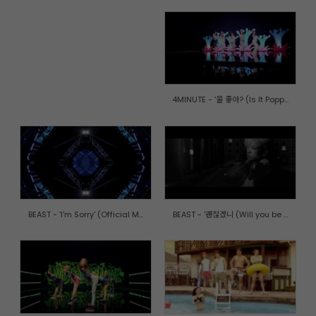
4MINUTE - '물 좋아? (Is It Popp...
BEAST - 'I'm Sorry' (Official M...
BEAST - '괜찮겠니 (Will you be ...