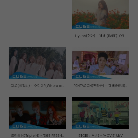
HyunA(현아) - '베베 (BABE)' Off...
CLC(씨엘씨) - '어디야?(Where ar...
PENTAGON(펜타곤) - '예뻐죽겠네(...
트리플 H(Triple H) - '365 FRESH...
BTOB(비투비) - 'MOVIE' M/V