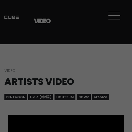
Sketchbook5, 스케치북5
Sketchbook5, 스케치북5
VIDEO
VIDEO
ARTISTS VIDEO
PENTAGON
i-dle (아이들)
LIGHTSUM
NOWZ
Archive