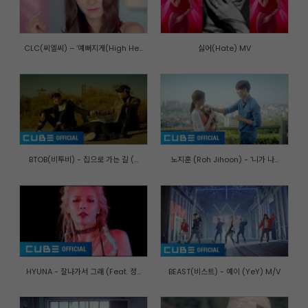
CLC(씨엘씨) – ‘예뻐지게(High He...
싫어(Hate) MV
BTOB(비투비) - 집으로 가는 길 (...
노지훈 (Roh Jihoon) - '니가 나...
HYUNA - 잘나가서 그래 (Feat. 정...
BEAST(비스트) - 예이 (YeY) M/V