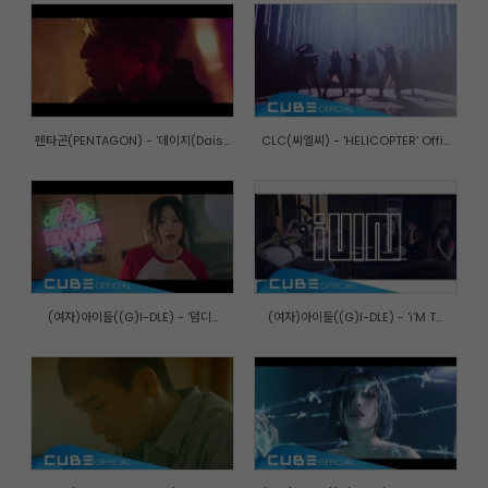
펜타곤(PENTAGON) - '데이지(Dais...
CLC(씨엘씨) - 'HELICOPTER' Offi...
(여자)아이들((G)I-DLE) - '덤디...
(여자)아이들((G)I-DLE) - 'i'M T...