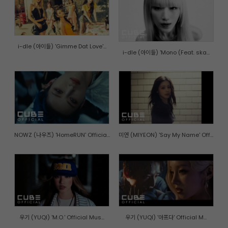
i-dle (아이들) 'Gimme Dat Love'...
i-dle (아이들) 'Mono (Feat. ska...
NOWZ (나우즈) 'HomeRUN' Officia...
미연 (MIYEON) 'Say My Name' Off...
우기 (YUQI) 'M.O.' Official Mus...
우기 (YUQI) '아프다' Official M...