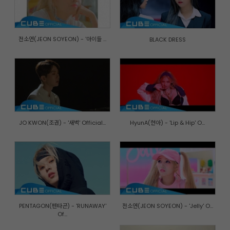
전소연(JEON SOYEON) - '아이들 ...
BLACK DRESS
JO KWON(조권) - '새벽' Official...
HyunA(현아) - 'Lip & Hip' O...
PENTAGON(펜타곤) - 'RUNAWAY'
전소연(JEON SOYEON) - 'Jelly' O...
Of...