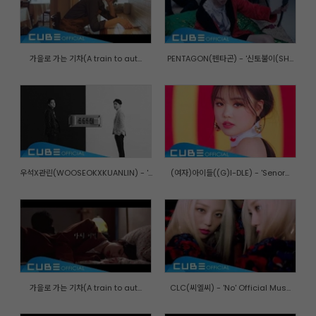
가을로 가는 기차(A train to aut...
PENTAGON(펜타곤) - '신토불이(SH...
우석X관린(WOOSEOKXKUANLIN) - '...
(여자)아이들((G)I-DLE) - 'Senor...
가을로 가는 기차(A train to aut...
CLC(씨엘씨) - 'No' Official Mus...