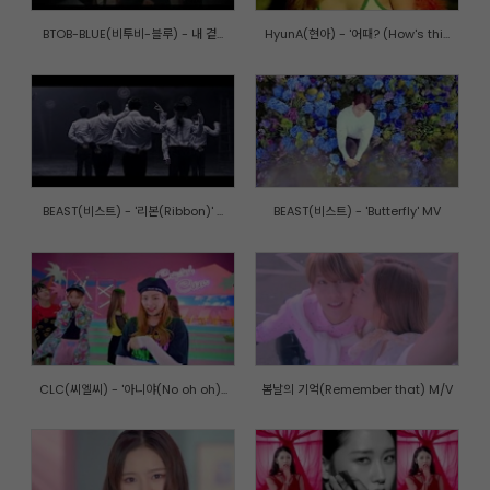
BTOB-BLUE(비투비-블루) - 내 곁...
HyunA(현아) - '어때? (How's thi...
BEAST(비스트) - '리본(Ribbon)' ...
BEAST(비스트) - 'Butterfly' MV
CLC(씨엘씨) - '아니야(No oh oh)...
봄날의 기억(Remember that) M/V