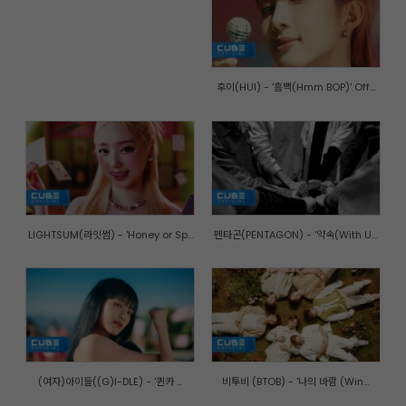
후이(HUI) - '흠뻑(Hmm BOP)' Off...
LIGHTSUM(라잇썸) - 'Honey or Sp...
펜타곤(PENTAGON) - '약속(With U...
(여자)아이들((G)I-DLE) - '퀸카 ...
비투비 (BTOB) - '나의 바람 (Win...