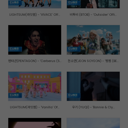
LIGHTSUM(라잇썸) - 'VIVACE' Off...
비투비 (BTOB) - 'Outsider' Offi...
펜타곤(PENTAGON) - 'Cerberus (S...
전소연(JEON SOYEON) - '삠삠 (BE...
LIGHTSUM(라잇썸) - 'Vanilla' Of...
우기 (YUQI) - 'Bonnie & Cly...