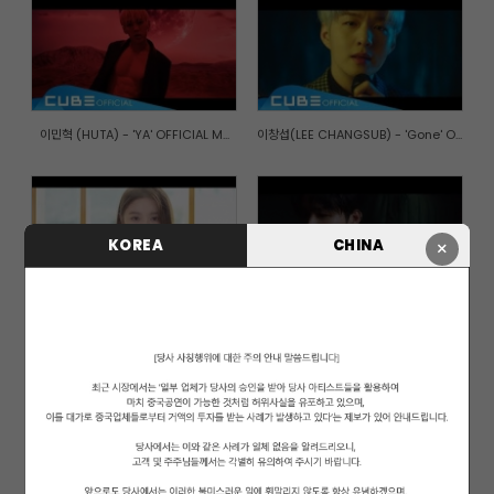
이민혁 (HUTA) - 'YA' OFFICIAL M...
이창섭(LEE CHANGSUB) - 'Gone' O...
KOREA
CHINA
×
엘키(ELKIE) - 'I dream' Officia...
비투비(BTOB) - '아름답고도 아프...
가을로 가는 기차(A train to aut...
PENTAGON(펜타곤) - '청개구리(Na...