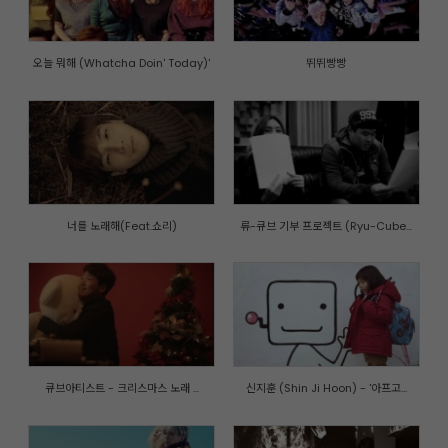
오늘 뭐해 (Whatcha Doin' Today)'
뛰뛰빵빵
너를 노래해(Feat.쇼리)
류-큐브 기부 프로젝트 (Ryu-Cube...
큐브아티스트 - 크리스마스 노래 ...
신지훈 (Shin Ji Hoon) - '아프고...