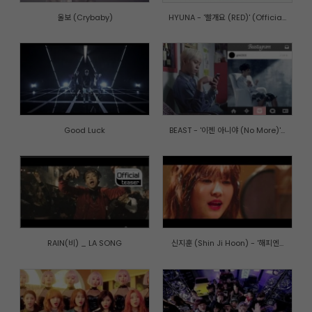
울보 (Crybaby)
HYUNA - '빨개요 (RED)' (Officia...
Good Luck
BEAST - '이젠 아니야 (No More)'...
RAIN(비) _ LA SONG
신지훈 (Shin Ji Hoon) - '해피엔...