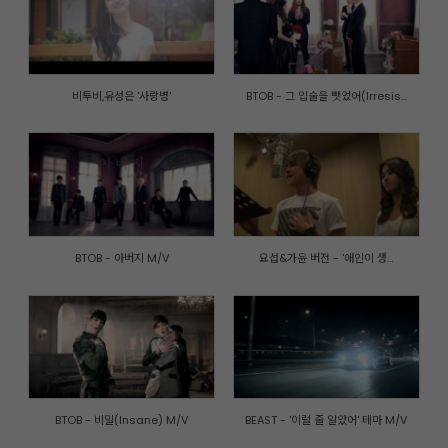
비투비,유성은 '사랑병'
BTOB - 그 입술을 뺏었어(Irresis...
BTOB - 아버지 M/V
요섭&가윤 버전 - '애인이 생...
개인정보취급방침
|
이메일주소 무단수집거부
|
내부자신고제도
© CUBE ENTERTAINMENT. All rights reserved.
BTOB - 비밀(Insane) M/V
BEAST - '이럴 줄 알았어' 테마 M/V