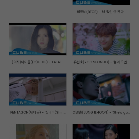
비투비(BTOB) - '너 없인 안 된다...
(여자)아이들((G)I-DLE) - 'LATAT...
유선호(YOO SEONHO) - '봄이 오면...
PENTAGON(펜타곤) - '빛나리(Shin...
정일훈(JUNG ILHOON) - 'She's go...