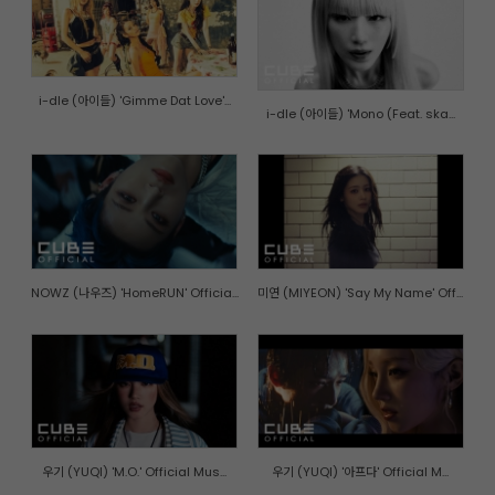
i-dle (아이들) 'Gimme Dat Love'...
i-dle (아이들) 'Mono (Feat. ska...
NOWZ (나우즈) 'HomeRUN' Officia...
미연 (MIYEON) 'Say My Name' Off...
우기 (YUQI) 'M.O.' Official Mus...
우기 (YUQI) '아프다' Official M...