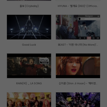
울보 (Crybaby)
HYUNA - '빨개요 (RED)' (Officia...
Good Luck
BEAST - '이젠 아니야 (No More)'...
RAIN(비) _ LA SONG
신지훈 (Shin Ji Hoon) - '해피엔...