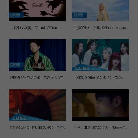
우기 (YUQI) - 'Giant' Official ...
손(SORN) - 'RUN' Official Music...
펜타곤(PENTAGON) - 'DO or NOT' ...
(여자)아이들((G)I-DLE) - '화(火...
장현승(JANG HYUNSEUNG) - '차가...
비투비 포유 (BTOB 4U) - 'Show Y...