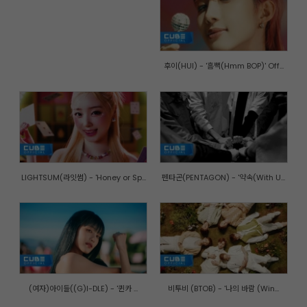
후이(HUI) - '흠뻑(Hmm BOP)' Off...
LIGHTSUM(라잇썸) - 'Honey or Sp...
펜타곤(PENTAGON) - '약속(With U...
(여자)아이들((G)I-DLE) - '퀸카 ...
비투비 (BTOB) - '나의 바람 (Win...