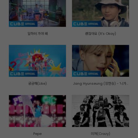
일하러 가야 돼
괜찮아요 (It's Okay)
궁금해(Like)
Jang Hyunseung (장현승) - '니가...
Pepe
미쳐(Crazy)