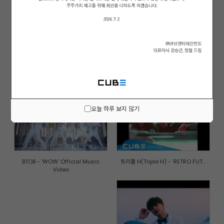
(여자)아이들((G)I-DLE) - '한(一...
비투비-블루(BTOB-BLUE) - '비가 ...
오늘 하루 보지 않기
BTOB - 'WOW' Official Music
트리플 H(Triple H) - 'RETRO FUT...
Video