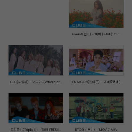
HyunA(현아) - '베베 (BABE)' Off...
CLC(씨엘씨) - '어디야?(Where ar...
PENTAGON(펜타곤) - '예뻐죽겠네(...
트리플 H(Triple H) - '365 FRESH...
BTOB(비투비) - 'MOVIE' M/V