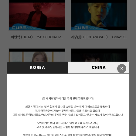
이민혁 (HUTA) - 'YA' OFFICIAL M...
이창섭(LEE CHANGSUB) - 'Gone' O...
KOREA
CHINA
×
엘키(ELKIE) - 'I dream' Officia...
비투비(BTOB) - '아름답고도 아프...
가을로 가는 기차(A train to aut...
PENTAGON(펜타곤) - '청개구리(Na...