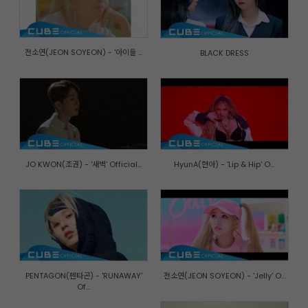
전소연(JEON SOYEON) - '아이들 ...
BLACK DRESS
JO KWON(조권) - '새벽' Official...
HyunA(현아) - 'Lip & Hip' O...
PENTAGON(펜타곤) - 'RUNAWAY'
전소연(JEON SOYEON) - 'Jelly' O...
Of...