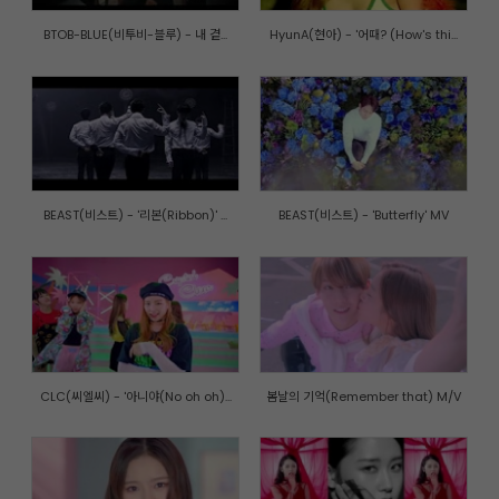
BTOB-BLUE(비투비-블루) - 내 곁...
HyunA(현아) - '어때? (How's thi...
BEAST(비스트) - '리본(Ribbon)' ...
BEAST(비스트) - 'Butterfly' MV
CLC(씨엘씨) - '아니야(No oh oh)...
봄날의 기억(Remember that) M/V