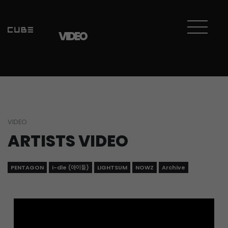
Sketchbook5, 스케치북5
Sketchbook5, 스케치북5
VIDEO
VIDEO
ARTISTS VIDEO
PENTAGON
i-dle (아이들)
LIGHTSUM
NOWZ
Archive