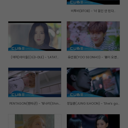
비투비(BTOB) - '너 없인 안 된다...
(여자)아이들((G)I-DLE) - 'LATAT...
유선호(YOO SEONHO) - '봄이 오면...
PENTAGON(펜타곤) - '빛나리(Shin...
정일훈(JUNG ILHOON) - 'She's go...