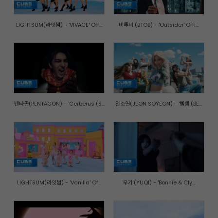
LIGHTSUM(라잇썸) - 'VIVACE' Off...
비투비 (BTOB) - 'Outsider' Offi...
펜타곤(PENTAGON) - 'Cerberus (S...
전소연(JEON SOYEON) - '삠삠 (BE...
LIGHTSUM(라잇썸) - 'Vanilla' Of...
우기 (YUQI) - 'Bonnie & Cly...