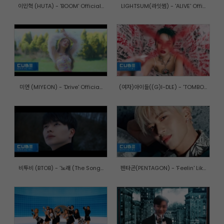
이민혁 (HUTA) - 'BOOM' Official...
LIGHTSUM(라잇썸) - 'ALIVE' Offi...
미연 (MIYEON) - 'Drive' Officia...
(여자)아이들((G)I-DLE) - 'TOMBO...
비투비 (BTOB) - '노래 (The Song...
펜타곤(PENTAGON) - 'Feelin' Lik...