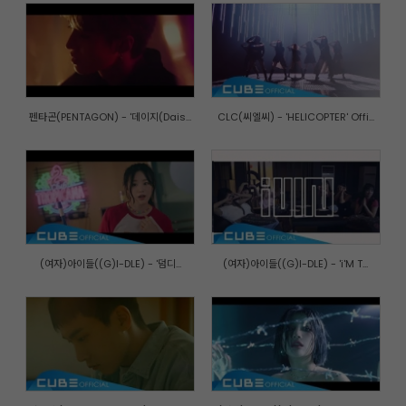
펜타곤(PENTAGON) - '데이지(Dais...
CLC(씨엘씨) - 'HELICOPTER' Offi...
(여자)아이들((G)I-DLE) - '덤디...
(여자)아이들((G)I-DLE) - 'i'M T...