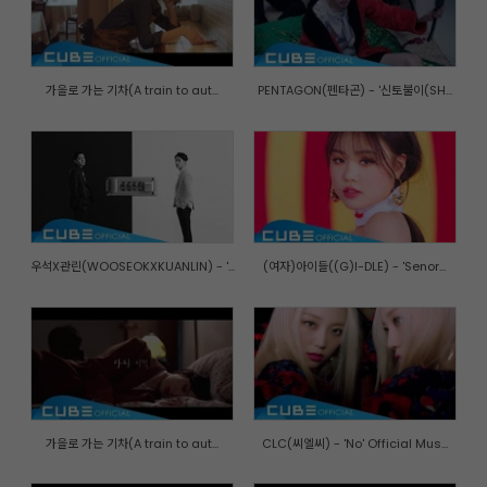
가을로 가는 기차(A train to aut...
PENTAGON(펜타곤) - '신토불이(SH...
우석X관린(WOOSEOKXKUANLIN) - '...
(여자)아이들((G)I-DLE) - 'Senor...
가을로 가는 기차(A train to aut...
CLC(씨엘씨) - 'No' Official Mus...