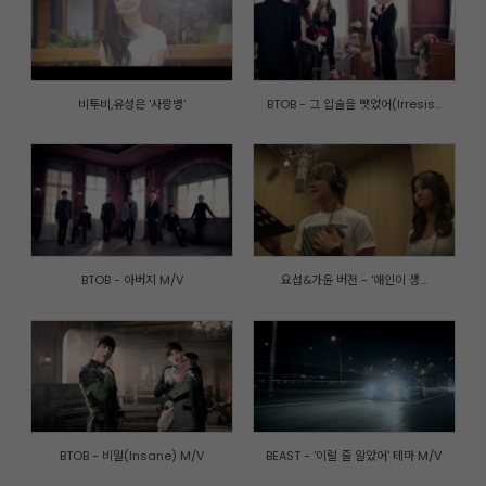
비투비,유성은 '사랑병'
BTOB - 그 입술을 뺏었어(Irresis...
BTOB - 아버지 M/V
요섭&가윤 버전 - '애인이 생...
개인정보취급방침
|
이메일주소 무단수집거부
|
내부자신고제도
© CUBE ENTERTAINMENT. All rights reserved.
BTOB - 비밀(Insane) M/V
BEAST - '이럴 줄 알았어' 테마 M/V