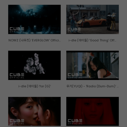
NOWZ (나우즈) 'EVERGLOW' Offici...
i-dle (아이들) 'Good Thing' Off...
i-dle (아이들) 'for (G)'
우기(YUQI) - 'Radio (Dum-Dum)' ...