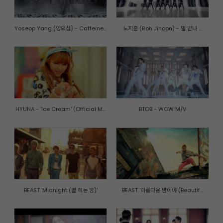
Yoseop Yang (양요섭) - Caffeine...
노지훈 (Roh Jihoon) - 벌 받나 ...
HYUNA - 'Ice Cream' (Official M...
BTOB - WOW M/V
BEAST 'Midnight (별 헤는 밤)'
BEAST '아름다운 밤이야 (Beautif...