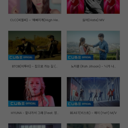
CLC(씨엘씨) – ‘예뻐지게(High He...
싫어(Hate) MV
BTOB(비투비) - 집으로 가는 길 (...
노지훈 (Roh Jihoon) - '니가 나...
HYUNA - 잘나가서 그래 (Feat. 정...
BEAST(비스트) - 예이 (YeY) M/V