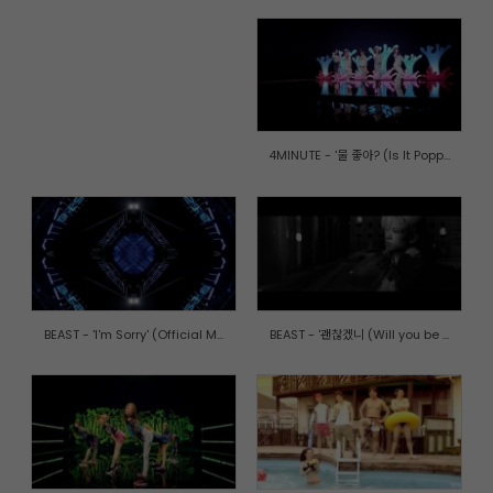
4MINUTE - '물 좋아? (Is It Popp...
BEAST - 'I'm Sorry' (Official M...
BEAST - '괜찮겠니 (Will you be ...