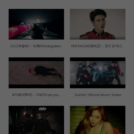
CLC(씨엘씨) - '도깨비(Hobgoblin...
PENTAGON(펜타곤) - '감이 오지(C...
BTOB(비투비) - 기도(I'll be you...
'Gorilla' Official Music Video