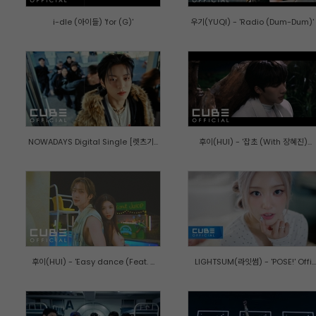
i-dle (아이들) 'for (G)'
우기(YUQI) - 'Radio (Dum-Dum)' .
NOWADAYS Digital Single [렛츠기...
후이(HUI) - '잡초 (With 장혜진)...
후이(HUI) - 'Easy dance (Feat. ...
LIGHTSUM(라잇썸) - 'POSE!' Offi...