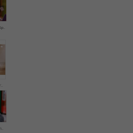
...
..
..