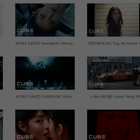
NOWZ (나우즈) 'HomeRUN' Officia...
미연 (MIYEON) 'Say My Name' Of
NOWZ (나우즈) 'EVERGLOW' Offici...
i-dle (아이들) 'Good Thing' Off.