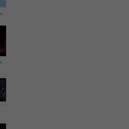
...
..
..