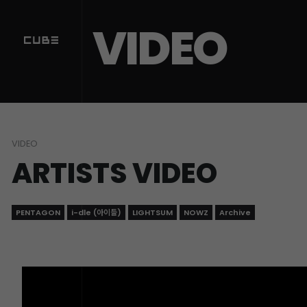
Sketchbook5, 스케치북5
Sketchbook5, 스케치북5
VIDEO
VIDEO
ARTISTS VIDEO
PENTAGON
i-dle (아이들)
LIGHTSUM
NOWZ
Archive