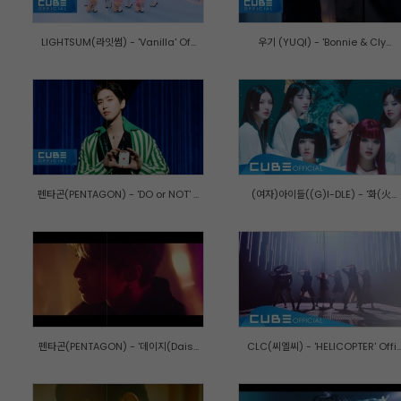
LIGHTSUM(라잇썸) - 'Vanilla' Of...
우기 (YUQI) - 'Bonnie & Cly...
펜타곤(PENTAGON) - 'DO or NOT' ...
(여자)아이들((G)I-DLE) - '화(火...
펜타곤(PENTAGON) - '데이지(Dais...
CLC(씨엘씨) - 'HELICOPTER' Offi..