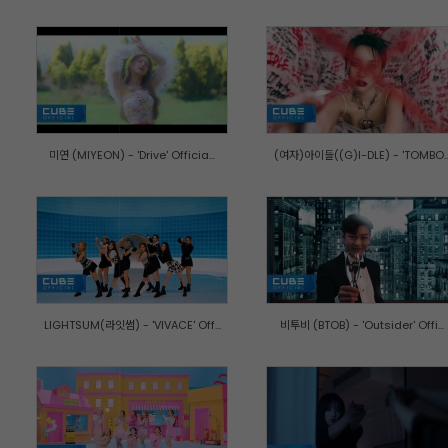
미연 (MIYEON) - 'Drive' Officia...
(여자)아이들((G)I-DLE) - 'TOMBO..
LIGHTSUM(라잇썸) - 'VIVACE' Off...
비투비 (BTOB) - 'Outsider' Offi...