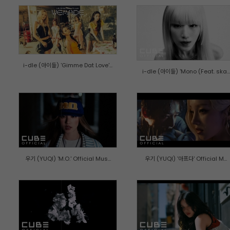
i-dle (아이들) 'Gimme Dat Love'...
i-dle (아이들) 'Mono (Feat. ska...
우기 (YUQI) 'M.O.' Official Mus...
우기 (YUQI) '아프다' Official M...