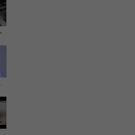
..
..