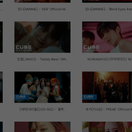
..
민니(MINNIE) - 'HER' Official M...
민니(MINNIE) - 'Blind Eyes Red'
진호(JINHO) - 'Teddy Bear' Offi...
NOWADAYS(나우어데이즈) 'W..
(여자)아이들((G)I-DLE) - '클락...
우기(YUQI) - 'FREAK' Official M.