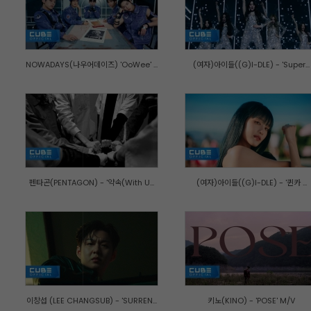
NOWADAYS(나우어데이즈) 'OoWee' ...
(여자)아이들((G)I-DLE) - 'Super...
펜타곤(PENTAGON) - '약속(With U...
(여자)아이들((G)I-DLE) - '퀸카 ...
이창섭 (LEE CHANGSUB) - 'SURREN...
키노(KINO) - 'POSE' M/V