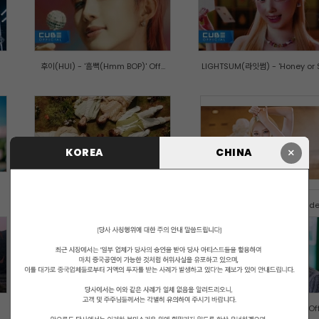
후이(HUI) - '흠뻑(Hmm BOP)' Off...
LIGHTSUM(라잇썸) - 'Honey or Sp
×
KOREA
CHINA
비투비 (BTOB) - '나의 바람 (Win...
(여자)아이들((G)I-DLE) - 'Nxde'.
이민혁 (HUTA) - 'BOOM' Official...
LIGHTSUM(라잇썸) - 'ALIVE' Offi.