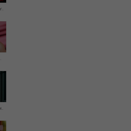
...
.
..