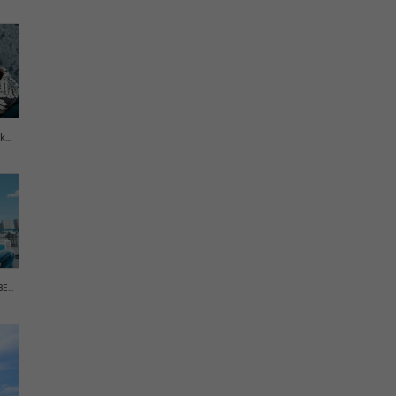
...
...