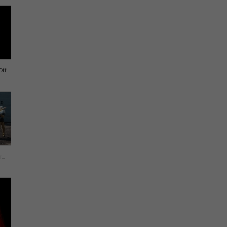
f...
..