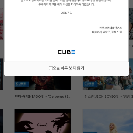
.
비투비 (BTOB) - '노래 (The Song...
펜타곤(PENTAGON) - 'Feelin' Lik
오늘 하루 보지 않기
펜타곤(PENTAGON) - 'Cerberus (S...
전소연(JEON SOYEON) - '삠삠 (BE