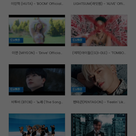
이민혁 (HUTA) - 'BOOM' Official...
LIGHTSUM(라잇썸) - 'ALIVE' Offi...
미연 (MIYEON) - 'Drive' Officia...
(여자)아이들((G)I-DLE) - 'TOMBO...
비투비 (BTOB) - '노래 (The Song...
펜타곤(PENTAGON) - 'Feelin' Lik...