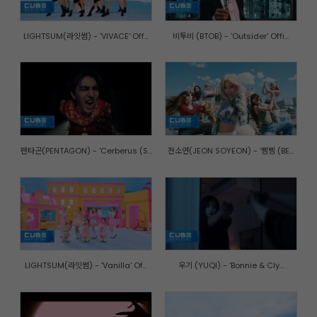
LIGHTSUM(라잇썸) - 'VIVACE' Off...
비투비 (BTOB) - 'Outsider' Offi...
펜타곤(PENTAGON) - 'Cerberus (S...
전소연(JEON SOYEON) - '삠삠 (BE...
LIGHTSUM(라잇썸) - 'Vanilla' Of...
우기 (YUQI) - 'Bonnie & Cly...