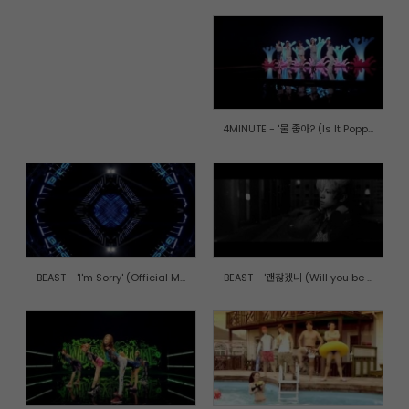
4MINUTE - '물 좋아? (Is It Popp...
BEAST - 'I'm Sorry' (Official M...
BEAST - '괜찮겠니 (Will you be ...