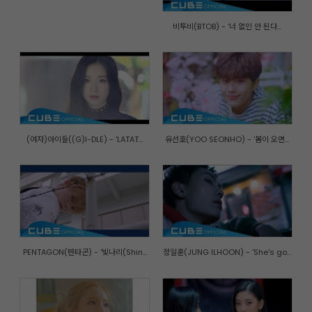
비투비(BTOB) - '너 없인 안 된다...
(여자)아이들((G)I-DLE) - 'LATAT...
유선호(YOO SEONHO) - '봄이 오면...
PENTAGON(펜타곤) - '빛나리(Shin...
정일훈(JUNG ILHOON) - 'She's go...