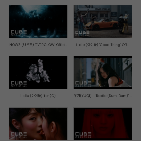
NOWZ (나우즈) 'EVERGLOW' Offici...
i-dle (아이들) 'Good Thing' Off...
i-dle (아이들) 'for (G)'
우기(YUQI) - 'Radio (Dum-Dum)' ...