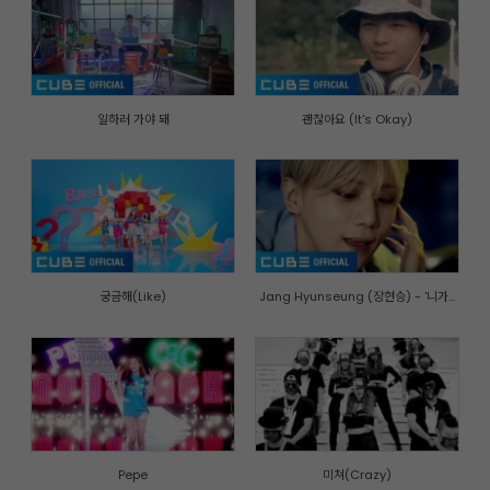
일하러 가야 돼
괜찮아요 (It's Okay)
궁금해(Like)
Jang Hyunseung (장현승) - '니가...
Pepe
미쳐(Crazy)