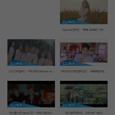
HyunA(현아) - '베베 (BABE)' Off...
CLC(씨엘씨) - '어디야?(Where ar...
PENTAGON(펜타곤) - '예뻐죽겠네(...
트리플 H(Triple H) - '365 FRESH...
BTOB(비투비) - 'MOVIE' M/V