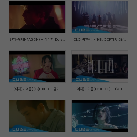
펜타곤(PENTAGON) - '데이지(Dais...
CLC(씨엘씨) - 'HELICOPTER' Offi...
(여자)아이들((G)I-DLE) - '덤디...
(여자)아이들((G)I-DLE) - 'i'M T...