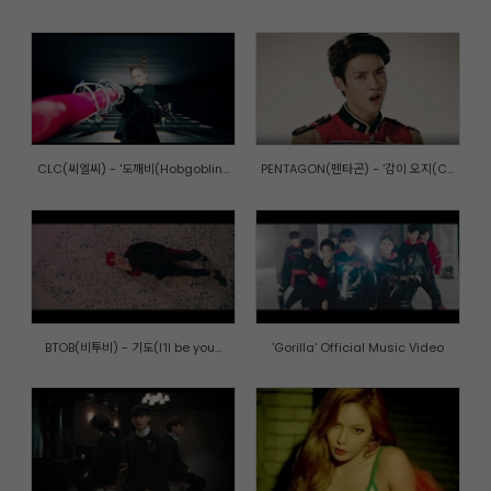
CLC(씨엘씨) - '도깨비(Hobgoblin...
PENTAGON(펜타곤) - '감이 오지(C...
BTOB(비투비) - 기도(I'll be you...
'Gorilla' Official Music Video