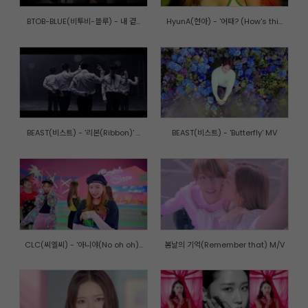
BTOB-BLUE(비투비-블루) - 내 곁...
HyunA(현아) - '어때? (How's thi...
BEAST(비스트) - '리본(Ribbon)' ...
BEAST(비스트) - 'Butterfly' MV
CLC(씨엘씨) - '아니야(No oh oh)...
봄날의 기억(Remember that) M/V