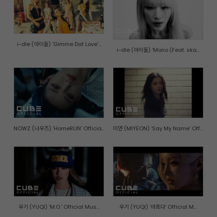
i-dle (아이들) 'Gimme Dat Love'...
i-dle (아이들) 'Mono (Feat. ska...
NOWZ (나우즈) 'HomeRUN' Officia...
미연 (MIYEON) 'Say My Name' Off...
우기 (YUQI) 'M.O.' Official Mus...
우기 (YUQI) '아프다' Official M...