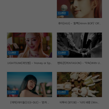
후이(HUI) - '흠뻑(Hmm BOP)' Off...
LIGHTSUM(라잇썸) - 'Honey or Sp...
펜타곤(PENTAGON) - '약속(With U...
(여자)아이들((G)I-DLE) - '퀸카 ...
비투비 (BTOB) - '나의 바람 (Win...