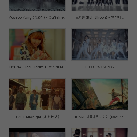
Yoseop Yang (양요섭) - Caffeine...
노지훈 (Roh Jihoon) - 벌 받나 ...
HYUNA - 'Ice Cream' (Official M...
BTOB - WOW M/V
BEAST 'Midnight (별 헤는 밤)'
BEAST '아름다운 밤이야 (Beautif...