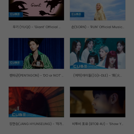
우기 (YUQI) - 'Giant' Official ...
손(SORN) - 'RUN' Official Music...
펜타곤(PENTAGON) - 'DO or NOT' ...
(여자)아이들((G)I-DLE) - '화(火...
장현승(JANG HYUNSEUNG) - '차가...
비투비 포유 (BTOB 4U) - 'Show Y...