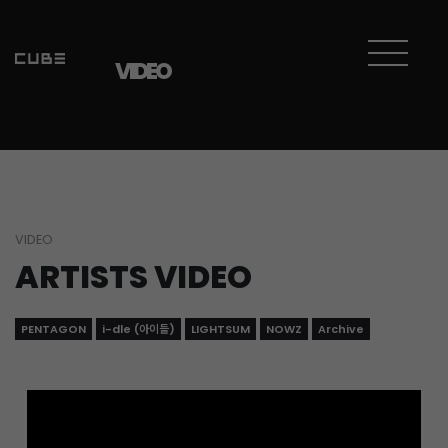
Sketchbook5, 스케치북5
Sketchbook5, 스케치북5
VIDEO
VIDEO
ARTISTS VIDEO
PENTAGON
i-dle (아이들)
LIGHTSUM
NOWZ
Archive