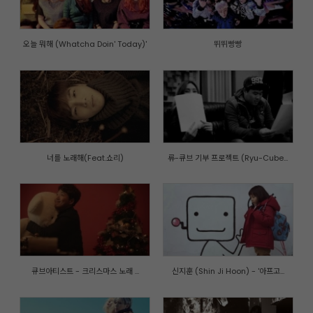
오늘 뭐해 (Whatcha Doin' Today)'
뛰뛰빵빵
너를 노래해(Feat.쇼리)
류-큐브 기부 프로젝트 (Ryu-Cube...
큐브아티스트 - 크리스마스 노래 ...
신지훈 (Shin Ji Hoon) - '아프고...