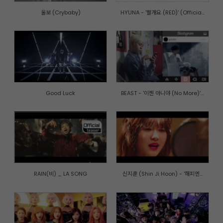
울보 (Crybaby)
HYUNA - '빨개요 (RED)' (Officia...
Good Luck
BEAST - '이젠 아니야 (No More)'...
RAIN(비) _ LA SONG
신지훈 (Shin Ji Hoon) - '해피엔...