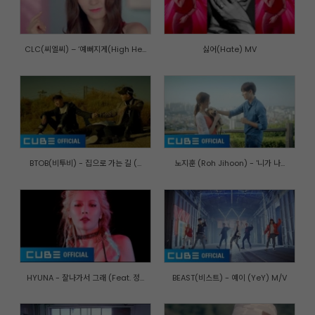
CLC(씨엘씨) – ‘예뻐지게(High He...
싫어(Hate) MV
BTOB(비투비) - 집으로 가는 길 (...
노지훈 (Roh Jihoon) - '니가 나...
HYUNA - 잘나가서 그래 (Feat. 정...
BEAST(비스트) - 예이 (YeY) M/V