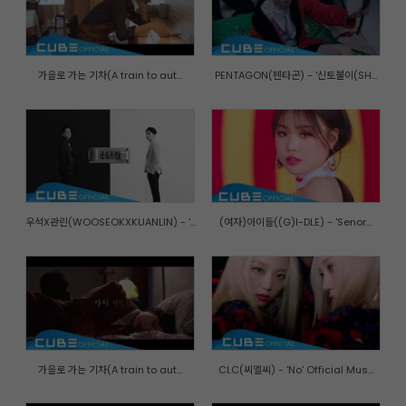
가을로 가는 기차(A train to aut...
PENTAGON(펜타곤) - '신토불이(SH...
우석X관린(WOOSEOKXKUANLIN) - '...
(여자)아이들((G)I-DLE) - 'Senor...
가을로 가는 기차(A train to aut...
CLC(씨엘씨) - 'No' Official Mus...