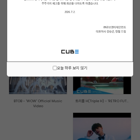
(여자)아이들((G)I-DLE) - '한(一...
비투비-블루(BTOB-BLUE) - '비가 ...
오늘 하루 보지 않기
BTOB - 'WOW' Official Music
트리플 H(Triple H) - 'RETRO FUT...
Video