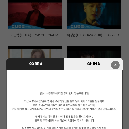
이민혁 (HUTA) - 'YA' OFFICIAL M...
이창섭(LEE CHANGSUB) - 'Gone' O...
KOREA
CHINA
×
엘키(ELKIE) - 'I dream' Officia...
비투비(BTOB) - '아름답고도 아프...
가을로 가는 기차(A train to aut...
PENTAGON(펜타곤) - '청개구리(Na...