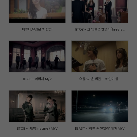
비투비,유성은 '사랑병'
BTOB - 그 입술을 뺏었어(Irresis...
BTOB - 아버지 M/V
요섭&가윤 버전 - '애인이 생...
개인정보취급방침
|
이메일주소 무단수집거부
|
내부자신고제도
© CUBE ENTERTAINMENT. All rights reserved.
BTOB - 비밀(Insane) M/V
BEAST - '이럴 줄 알았어' 테마 M/V