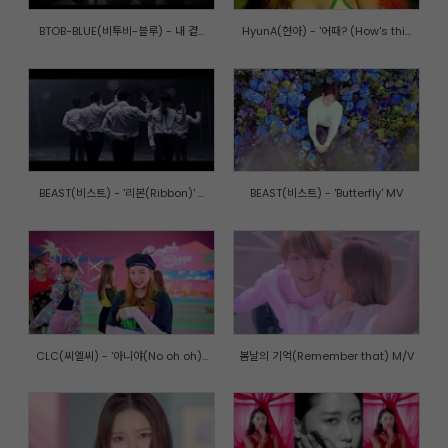
BTOB-BLUE(비투비-블루) - 내 곁...
HyunA(현아) - '어때? (How's thi...
BEAST(비스트) - '리본(Ribbon)' ...
BEAST(비스트) - 'Butterfly' MV
CLC(씨엘씨) - '아니야(No oh oh)...
봄날의 기억(Remember that) M/V