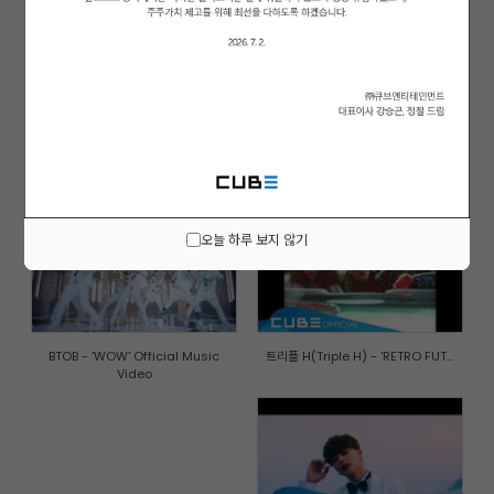
(여자)아이들((G)I-DLE) - '한(一...
비투비-블루(BTOB-BLUE) - '비가 ...
오늘 하루 보지 않기
BTOB - 'WOW' Official Music
트리플 H(Triple H) - 'RETRO FUT...
Video