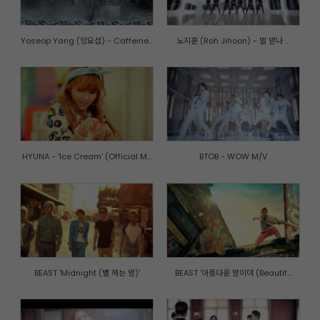
Yoseop Yang (양요섭) - Caffeine...
노지훈 (Roh Jihoon) - 벌 받나 ...
HYUNA - 'Ice Cream' (Official M...
BTOB - WOW M/V
BEAST 'Midnight (별 헤는 밤)'
BEAST '아름다운 밤이야 (Beautif...