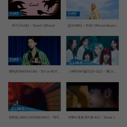
우기 (YUQI) - 'Giant' Official ...
손(SORN) - 'RUN' Official Music...
펜타곤(PENTAGON) - 'DO or NOT' ...
(여자)아이들((G)I-DLE) - '화(火...
장현승(JANG HYUNSEUNG) - '차가...
비투비 포유 (BTOB 4U) - 'Show Y...