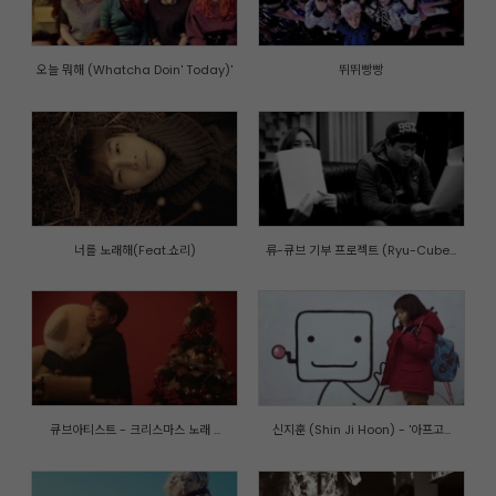
오늘 뭐해 (Whatcha Doin' Today)'
뛰뛰빵빵
너를 노래해(Feat.쇼리)
류-큐브 기부 프로젝트 (Ryu-Cube...
큐브아티스트 - 크리스마스 노래 ...
신지훈 (Shin Ji Hoon) - '아프고...