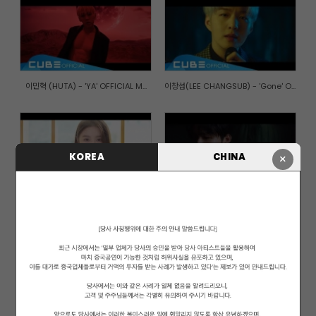
이민혁 (HUTA) - 'YA' OFFICIAL M...
이창섭(LEE CHANGSUB) - 'Gone' O...
KOREA
CHINA
×
엘키(ELKIE) - 'I dream' Officia...
비투비(BTOB) - '아름답고도 아프...
가을로 가는 기차(A train to aut...
PENTAGON(펜타곤) - '청개구리(Na...