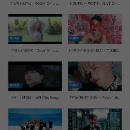
이민혁 (HUTA) - 'BOOM' Official...
LIGHTSUM(라잇썸) - 'ALIVE' Offi...
미연 (MIYEON) - 'Drive' Officia...
(여자)아이들((G)I-DLE) - 'TOMBO...
비투비 (BTOB) - '노래 (The Song...
펜타곤(PENTAGON) - 'Feelin' Lik...