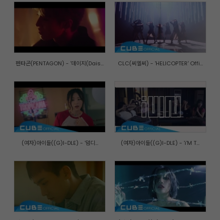
펜타곤(PENTAGON) - '데이지(Dais...
CLC(씨엘씨) - 'HELICOPTER' Offi...
(여자)아이들((G)I-DLE) - '덤디...
(여자)아이들((G)I-DLE) - 'i'M T...