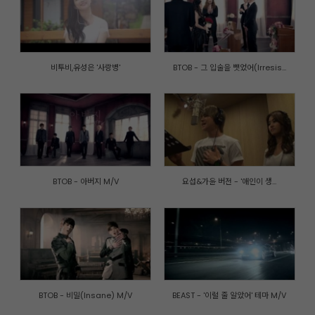
비투비,유성은 '사랑병'
BTOB - 그 입술을 뺏었어(Irresis...
BTOB - 아버지 M/V
요섭&가윤 버전 - '애인이 생...
개인정보취급방침
|
이메일주소 무단수집거부
|
내부자신고제도
© CUBE ENTERTAINMENT. All rights reserved.
BTOB - 비밀(Insane) M/V
BEAST - '이럴 줄 알았어' 테마 M/V