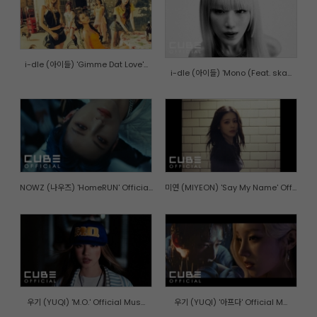
i-dle (아이들) 'Gimme Dat Love'...
i-dle (아이들) 'Mono (Feat. ska...
NOWZ (나우즈) 'HomeRUN' Officia...
미연 (MIYEON) 'Say My Name' Off...
우기 (YUQI) 'M.O.' Official Mus...
우기 (YUQI) '아프다' Official M...