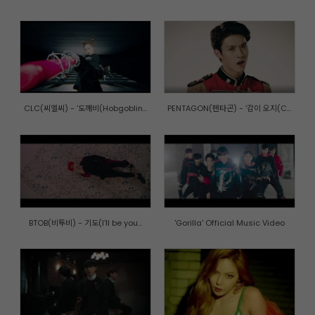
CLC(씨엘씨) - '도깨비(Hobgoblin...
PENTAGON(펜타곤) - '감이 오지(C...
BTOB(비투비) - 기도(I'll be you...
'Gorilla' Official Music Video