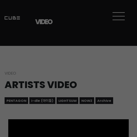
Sketchbook5, 스케치북5
Sketchbook5, 스케치북5
VIDEO
VIDEO
ARTISTS VIDEO
PENTAGON
i-dle (아이들)
LIGHTSUM
NOWZ
Archive