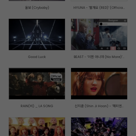
울보 (Crybaby)
HYUNA - '빨개요 (RED)' (Officia...
Good Luck
BEAST - '이젠 아니야 (No More)'...
RAIN(비) _ LA SONG
신지훈 (Shin Ji Hoon) - '해피엔...