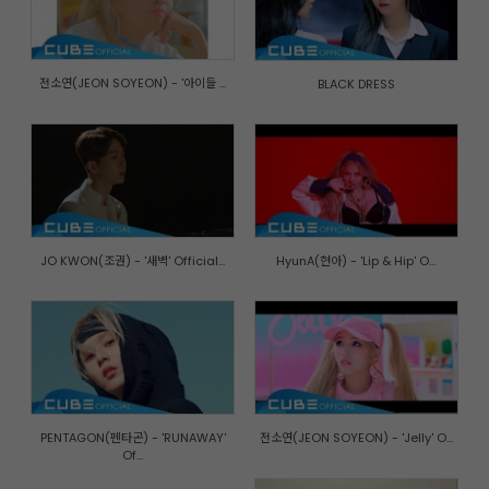
전소연(JEON SOYEON) - '아이들 ...
BLACK DRESS
JO KWON(조권) - '새벽' Official...
HyunA(현아) - 'Lip & Hip' O...
PENTAGON(펜타곤) - 'RUNAWAY'
전소연(JEON SOYEON) - 'Jelly' O...
Of...