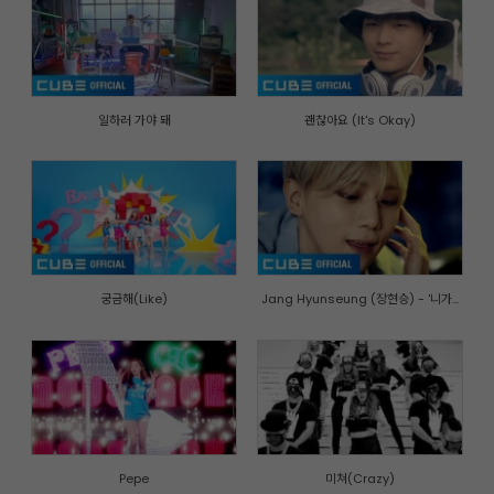
일하러 가야 돼
괜찮아요 (It's Okay)
궁금해(Like)
Jang Hyunseung (장현승) - '니가...
Pepe
미쳐(Crazy)