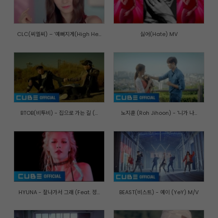
CLC(씨엘씨) – ‘예뻐지게(High He...
싫어(Hate) MV
BTOB(비투비) - 집으로 가는 길 (...
노지훈 (Roh Jihoon) - '니가 나...
HYUNA - 잘나가서 그래 (Feat. 정...
BEAST(비스트) - 예이 (YeY) M/V