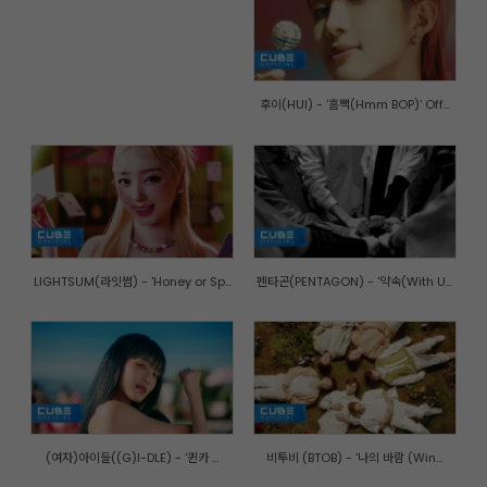
후이(HUI) - '흠뻑(Hmm BOP)' Off...
LIGHTSUM(라잇썸) - 'Honey or Sp...
펜타곤(PENTAGON) - '약속(With U...
(여자)아이들((G)I-DLE) - '퀸카 ...
비투비 (BTOB) - '나의 바람 (Win...