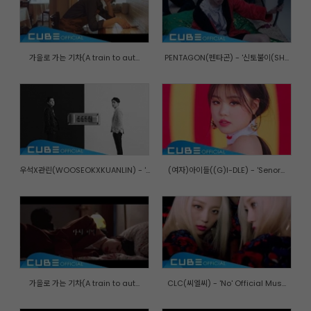
가을로 가는 기차(A train to aut...
PENTAGON(펜타곤) - '신토불이(SH...
우석X관린(WOOSEOKXKUANLIN) - '...
(여자)아이들((G)I-DLE) - 'Senor...
가을로 가는 기차(A train to aut...
CLC(씨엘씨) - 'No' Official Mus...