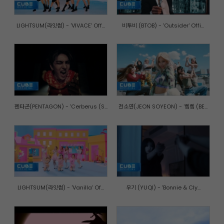
LIGHTSUM(라잇썸) - 'VIVACE' Off...
비투비 (BTOB) - 'Outsider' Offi...
펜타곤(PENTAGON) - 'Cerberus (S...
전소연(JEON SOYEON) - '삠삠 (BE...
LIGHTSUM(라잇썸) - 'Vanilla' Of...
우기 (YUQI) - 'Bonnie & Cly...