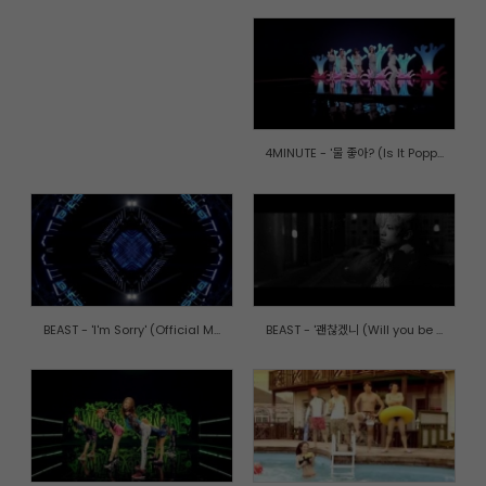
4MINUTE - '물 좋아? (Is It Popp...
BEAST - 'I'm Sorry' (Official M...
BEAST - '괜찮겠니 (Will you be ...