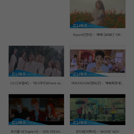
HyunA(현아) - '베베 (BABE)' Off...
CLC(씨엘씨) - '어디야?(Where ar...
PENTAGON(펜타곤) - '예뻐죽겠네(...
트리플 H(Triple H) - '365 FRESH...
BTOB(비투비) - 'MOVIE' M/V