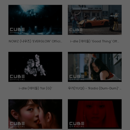
NOWZ (나우즈) 'EVERGLOW' Offici...
i-dle (아이들) 'Good Thing' Off...
i-dle (아이들) 'for (G)'
우기(YUQI) - 'Radio (Dum-Dum)' ...