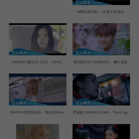
비투비(BTOB) - '너 없인 안 된다...
(여자)아이들((G)I-DLE) - 'LATAT...
유선호(YOO SEONHO) - '봄이 오면...
PENTAGON(펜타곤) - '빛나리(Shin...
정일훈(JUNG ILHOON) - 'She's go...