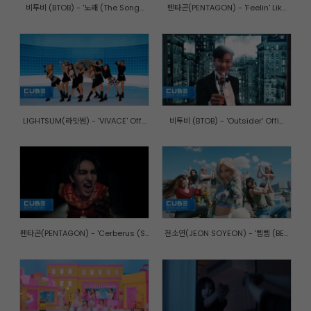
비투비 (BTOB) - '노래 (The Song...
펜타곤(PENTAGON) - 'Feelin' Lik...
LIGHTSUM(라잇썸) - 'VIVACE' Off...
비투비 (BTOB) - 'Outsider' Offi...
펜타곤(PENTAGON) - 'Cerberus (S...
전소연(JEON SOYEON) - '삠삠 (BE...