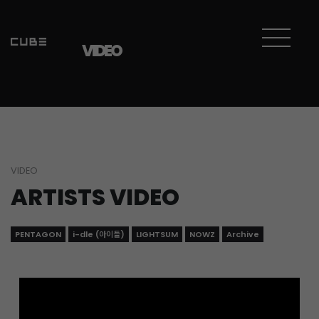
Sketchbook5, 스케치북5
Sketchbook5, 스케치북5
VIDEO
VIDEO
ARTISTS VIDEO
PENTAGON
i-dle (아이들)
LIGHTSUM
NOWZ
Archive