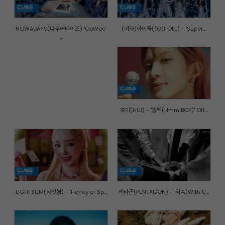
NOWADAYS(나우어데이즈) 'OoWee'
(여자)아이들((G)I-DLE) - 'Super...
...
후이(HUI) - '흠뻑(Hmm BOP)' Off...
LIGHTSUM(라잇썸) - 'Honey or Sp...
펜타곤(PENTAGON) - '약속(With U...