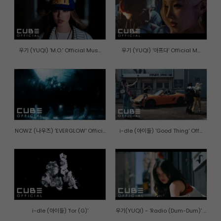
우기 (YUQI) 'M.O.' Official Mus...
우기 (YUQI) '아프다' Official M...
NOWZ (나우즈) 'EVERGLOW' Offici...
i-dle (아이들) 'Good Thing' Off...
i-dle (아이들) 'for (G)'
우기(YUQI) - 'Radio (Dum-Dum)' ...