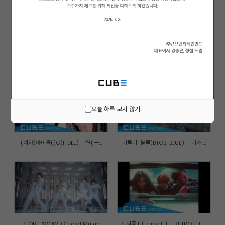
가을로 가는 기차(A train to aut...
PENTAGON(펜타곤) - '청개구리(Na...
오늘 하루 보지 않기
(여자)아이들((G)I-DLE) - '한(一...
비투비-블루(BTOB-BLUE) - '비가 ...
BTOB - 'WOW' Official Music
트리플 H(Triple H) - 'RETRO FUT...