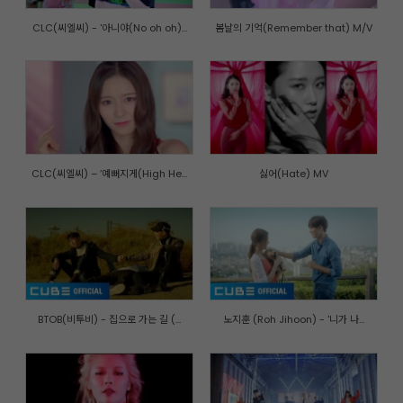
CLC(씨엘씨) - '아니야(No oh oh)...
봄날의 기억(Remember that) M/V
CLC(씨엘씨) – ‘예뻐지게(High He...
싫어(Hate) MV
BTOB(비투비) - 집으로 가는 길 (...
노지훈 (Roh Jihoon) - '니가 나...