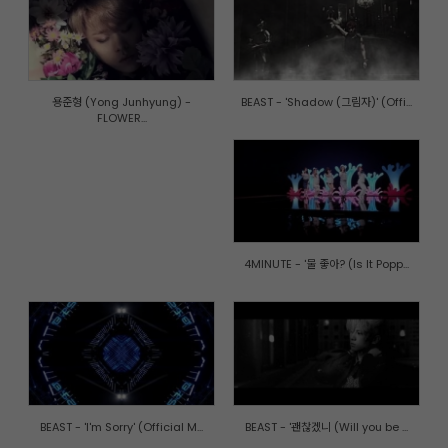
용준형 (Yong Junhyung) -
BEAST - 'Shadow (그림자)' (Offi...
FLOWER...
4MINUTE - '물 좋아? (Is It Popp...
BEAST - 'I'm Sorry' (Official M...
BEAST - '괜찮겠니 (Will you be ...