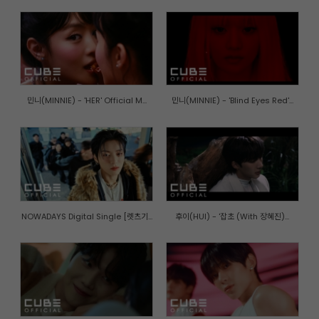
민니(MINNIE) - 'HER' Official M...
민니(MINNIE) - 'Blind Eyes Red'...
NOWADAYS Digital Single [렛츠기...
후이(HUI) - '잡초 (With 장혜진)...