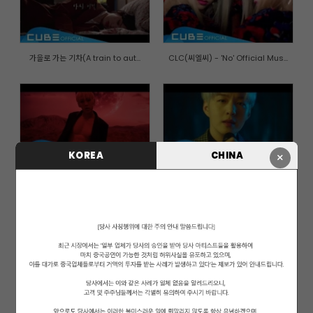
가을로 가는 기차(A train to aut...
CLC(씨엘씨) - 'No' Official Mus...
KOREA
CHINA
×
이민혁 (HUTA) - 'YA' OFFICIAL M...
이창섭(LEE CHANGSUB) - 'Gone' O...
엘키(ELKIE) - 'I dream' Officia...
비투비(BTOB) - '아름답고도 아프...