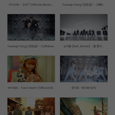
2YOON - '24/7' (Official Music ...
Yoseop Yang (양요섭) - 그래도 ...
Yoseop Yang (양요섭) - Caffeine...
노지훈 (Roh Jihoon) - 벌 받나 ...
HYUNA - 'Ice Cream' (Official M...
BTOB - WOW M/V