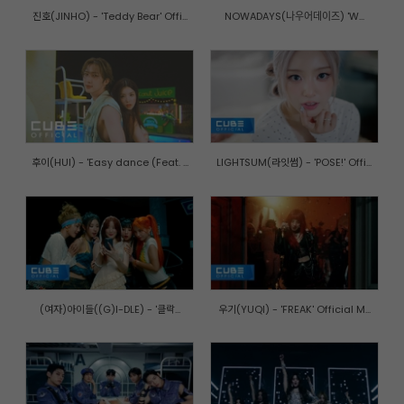
진호(JINHO) - 'Teddy Bear' Offi...
NOWADAYS(나우어데이즈) 'W...
후이(HUI) - 'Easy dance (Feat. ...
LIGHTSUM(라잇썸) - 'POSE!' Offi...
(여자)아이들((G)I-DLE) - '클락...
우기(YUQI) - 'FREAK' Official M...