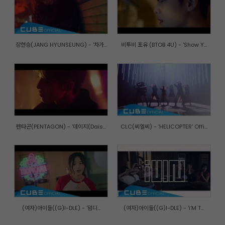
장현승(JANG HYUNSEUNG) - '차가...
비투비 포유 (BTOB 4U) - 'Show Y...
펜타곤(PENTAGON) - '데이지(Dais...
CLC(씨엘씨) - 'HELICOPTER' Offi...
(여자)아이들((G)I-DLE) - '덤디...
(여자)아이들((G)I-DLE) - 'i'M T...