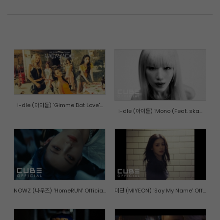
i-dle (아이들) 'Gimme Dat Love'...
i-dle (아이들) 'Mono (Feat. ska...
NOWZ (나우즈) 'HomeRUN' Officia...
미연 (MIYEON) 'Say My Name' Off...