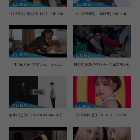
(여자)아이들((G)I-DLE) - 'Uh-Oh...
CLC(씨엘씨) - 'ME(美)' Official...
가을로 가는 기차(A train to aut...
PENTAGON(펜타곤) - '신토불이(SH...
우석X관린(WOOSEOKXKUANLIN) - '...
(여자)아이들((G)I-DLE) - 'Senor...