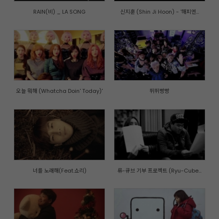
RAIN(비) _ LA SONG
신지훈 (Shin Ji Hoon) - '해피엔...
오늘 뭐해 (Whatcha Doin' Today)'
뛰뛰빵빵
너를 노래해(Feat.쇼리)
류-큐브 기부 프로젝트 (Ryu-Cube...