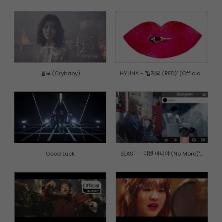
울보 (Crybaby)
HYUNA - '빨개요 (RED)' (Officia...
Good Luck
BEAST - '이젠 아니야 (No More)'...