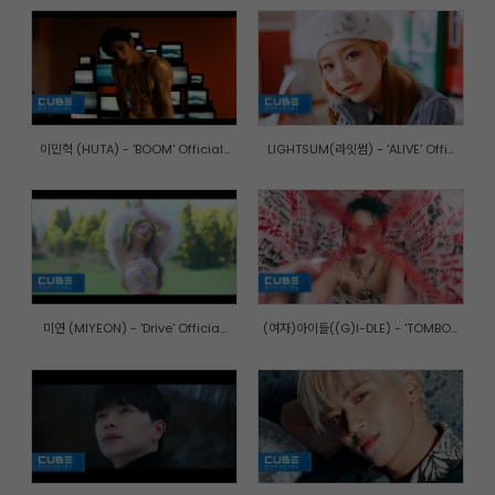
이민혁 (HUTA) - 'BOOM' Official...
LIGHTSUM(라잇썸) - 'ALIVE' Offi...
미연 (MIYEON) - 'Drive' Officia...
(여자)아이들((G)I-DLE) - 'TOMBO...