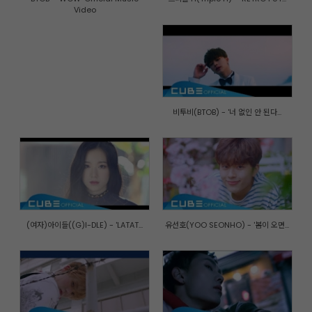
Video
비투비(BTOB) - '너 없인 안 된다...
(여자)아이들((G)I-DLE) - 'LATAT...
유선호(YOO SEONHO) - '봄이 오면...