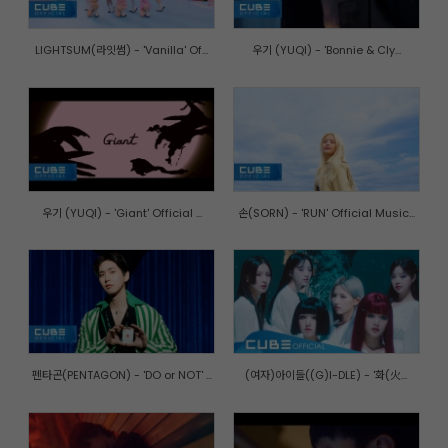
LIGHTSUM(라잇썸) - 'Vanilla' Of...
우기 (YUQI) - 'Bonnie & Cly...
우기 (YUQI) - 'Giant' Official ...
손(SORN) - 'RUN' Official Music...
펜타곤(PENTAGON) - 'DO or NOT' ...
(여자)아이들((G)I-DLE) - '화(火...