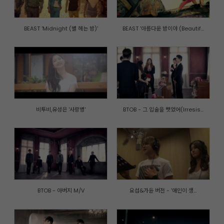
BEAST 'Midnight (별 헤는 밤)'
BEAST '아름다운 밤이야 (Beautif...
비투비,유성은 '사랑병'
BTOB - 그 입술을 뺏었어(Irresis...
개인정보취급방침
|
이메일주소 무단수집거부
|
내부자신고제도
BTOB - 아버지 M/V
요섭&가윤 버전 - '애인이 생...
© CUBE ENTERTAINMENT. All rights reserved.